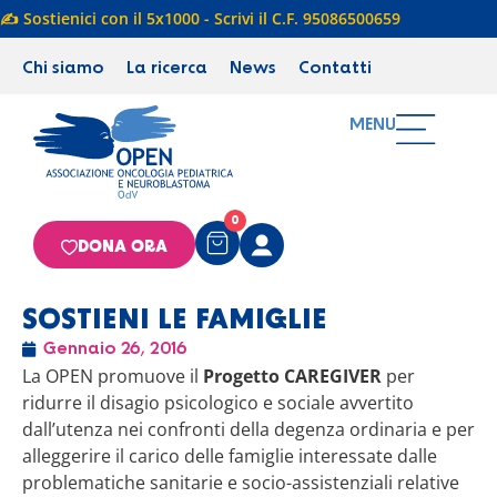
✍️ Sostienici con il 5x1000 - Scrivi il C.F. 95086500659
Chi siamo
La ricerca
News
Contatti
MENU
0
DONA ORA
SOSTIENI LE FAMIGLIE
Gennaio 26, 2016
La OPEN promuove il
Progetto CAREGIVER
per
ridurre il disagio psicologico e sociale avvertito
dall’utenza nei confronti della degenza ordinaria e per
alleggerire il carico delle famiglie interessate dalle
problematiche sanitarie e socio-assistenziali relative