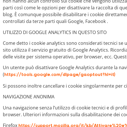
non hanno alcun controllo sui cookie che vengono utilizzati
parti così come le opzioni per disattivare la raccolta di qu
blog. È comunque possibile disabilitare i cookie direttamen
controllati da terze parti quali Google, Facebook .
UTILIZZO DI GOOGLE ANALYTICS IN QUESTO SITO
Come detto i cookie analytics sono considerati tecnici se u
sito utilizza il servizio gratuito di Google Analytics. Ricord
delle visite per sistema operativo, per browser, ecc. Quest
Un utente può disattivare Google Analytics durante la navi
(
https://tools.google.com/dlpage/gaoptout?hl=it)
Si possono inoltre cancellare i cookie singolarmente per c
NAVIGAZIONE ANONIMA
Una navigazione senza l’utilizzo di cookie tecnici e di profi
browser. Ulteriori informazioni sulla disabilitazione dei co
Firefox
https://support.mozilla.org/it/kb/Attivare%20