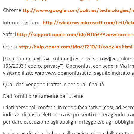
Chrome
ttp://www.google.com/policies/technologies
Internet Explorer
http://windows.microsoft.com/it-it/in
Safari
http://support.apple.com/kb/HT1677?viewlocale=i
Opera
http://help.opera.com/Mac/12.10/it/cookies.html
[/vc_column_text][/vc_column][/vc_row][vc_row][vc_colum
196/2003 (“codice privacy”), Openonlus
, con sede in
Via Ir
visitano il sito web www.openonlus
.it
(di seguito indicato 
Quali dati vengono trattati e per quali finalità
Dati forniti direttamente dall’utente
I dati personali conferiti in modo facoltativo (così, ad es
indirizzi di posta elettronica ivi presenti o interagendo tram
per dare esecuzione agli obblighi di legge e/o agli obblighi
Nelle aree del sito dedicate alla registrazione dell’utente 