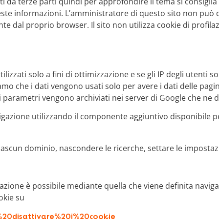
 da terze parti quindi per approfondire il tema si consiglia d
este informazioni. L’amministratore di questo sito non può qu
te dal proprio browser. Il sito non utilizza cookie di profi
tilizzati solo a fini di ottimizzazione e se gli IP degli uten
iamo che i dati vengono usati solo per avere i dati delle pagin
i parametri vengono archiviati nei server di Google che ne d
gazione utilizzando il componente aggiuntivo disponibile pe
iascun dominio, nascondere le ricerche, settare le impostaz
lazione è possibile mediante quella che viene definita navigazi
okie su
e%20disattivare%20i%20cookie