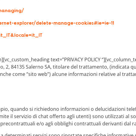
/managing/
ternet-explorer/delete-manage-cookies#ie=ie-11
t_IT&locale=it_IT
n][vc_custom_heading text=”PRIVACY POLICY “][vc_column_t
no, 2, 84135 Salerno SA
, titolare del trattamento, (indicata 
anche come “sito web”) alcune informazioni relative al tratta
empio, quando si richiedono informazioni o delucidazioni tele
ite il servizio di chat offerto agli utenti) sono utilizzati al 
 precontrattuali e/o agli obblighi contrattuali derivanti dal r
o a determinati servizi sono riportate specifiche informative 