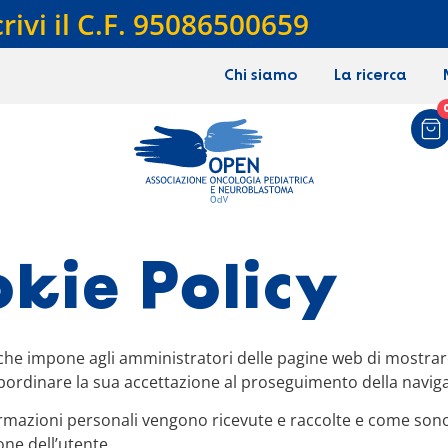
crivi il C.F. 95086500659
Chi siamo
La ricerca
okie Policy
che impone agli amministratori delle pagine web di mostrare 
ubordinare la sua accettazione al proseguimento della navig
ormazioni personali vengono ricevute e raccolte e come sono 
one dell’utente.