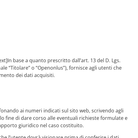
ext]
In base a quanto prescritto dall’art. 13 del D. Lgs.
quale “Titolare” o “Openonlus
”), fornisce agli utenti che
mento dei dati acquisiti.
fonando ai numeri indicati sul sito web, scrivendo agli
solo fine di dare corso alle eventuali richieste formulate e
apporto giuridico nel caso costituito.
che l’utente dovrà visionare prima di conferire i dati.