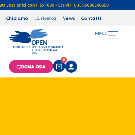
✍️ Sostienici con il 5x1000 - Scrivi il C.F. 95086500659
Chi siamo
La ricerca
News
Contatti
MENU
0
DONA ORA