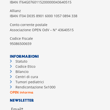
IBAN IT64G0760115200000043640515
Allianz
IBAN IT04 D035 8901 6000 1057 0894 338
Conto corrente postale
Associazione OPEN OdV – N° 43640515
Codice Fiscale
95086500659
INFORMAZIONI
Statuto
Codice Etico
Bilancio
Centri di cura
Tumori pediatrici
Rendicontazione 5x1000
OPEN informa
NEWSLETTER
Email*