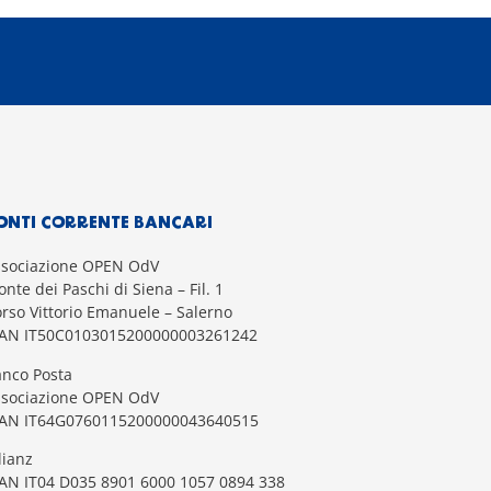
ONTI CORRENTE BANCARI
ssociazione OPEN OdV
nte dei Paschi di Siena – Fil. 1
rso Vittorio Emanuele – Salerno
BAN IT50C0103015200000003261242
nco Posta
ssociazione OPEN OdV
BAN IT64G0760115200000043640515
lianz
AN IT04 D035 8901 6000 1057 0894 338