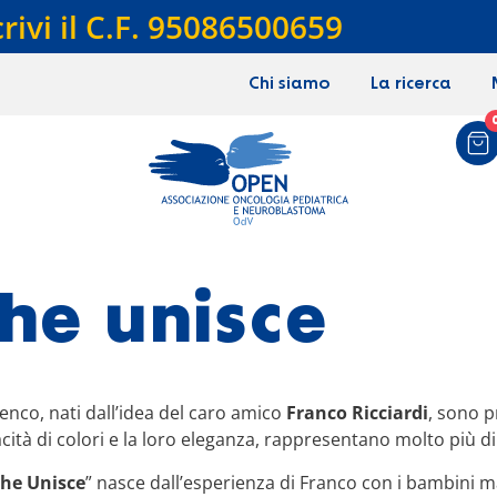
crivi il C.F. 95086500659
Chi siamo
La ricerca
che unisce
menco, nati dall’idea del caro amico
Franco Ricciardi
, sono p
acità di colori e la loro eleganza, rappresentano molto più d
che Unisce
” nasce dall’esperienza di Franco con i bambini m