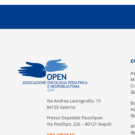
C
A
Mo
Co
I
Via Andrea Laurogrotto, 19
Ba
84135 Salerno
A
I
Presso Ospedale Pausilipon
Via Posillipo, 226 – 80121 Napoli
Al
IB