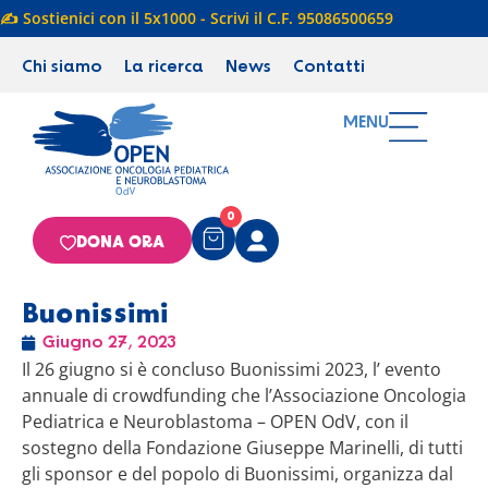
✍️ Sostienici con il 5x1000 - Scrivi il C.F. 95086500659
Chi siamo
La ricerca
News
Contatti
MENU
0
DONA ORA
Buonissimi
Giugno 27, 2023
Il 26 giugno si è concluso Buonissimi 2023, l’ evento
annuale di crowdfunding che l’Associazione Oncologia
Pediatrica e Neuroblastoma – OPEN OdV, con il
sostegno della Fondazione Giuseppe Marinelli, di tutti
gli sponsor e del popolo di Buonissimi, organizza dal