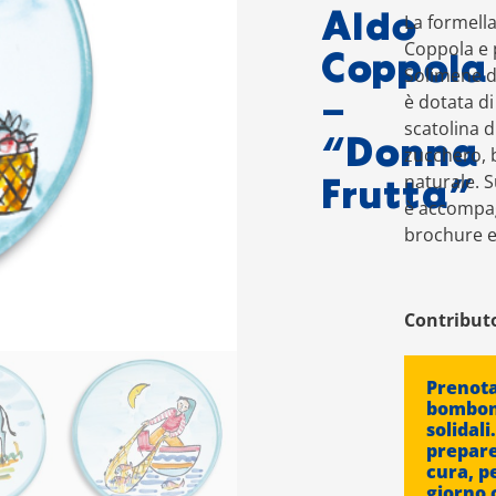
Aldo
La formell
Coppola e 
Coppola
Solimene di
è dotata d
–
scatolina d
“Donna
zucchero, b
naturale. S
Frutta”
è accompa
brochure es
Contribut
Prenota
bombon
solidali
prepar
cura, pe
giorno 