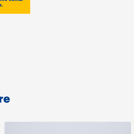
o.
re