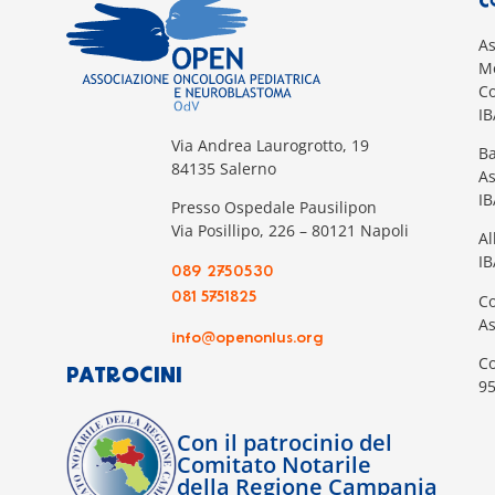
C
A
Mo
Co
I
Via Andrea Laurogrotto, 19
Ba
84135 Salerno
A
I
Presso Ospedale Pausilipon
Via Posillipo, 226 – 80121 Napoli
Al
IB
089 2750530
081 5751825
Co
A
info@openonlus.org
Co
PATROCINI
9
Con il patrocinio del
Comitato Notarile
della Regione Campania