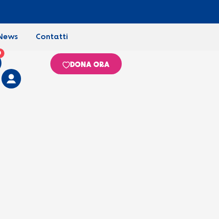
News
Contatti
0
DONA ORA