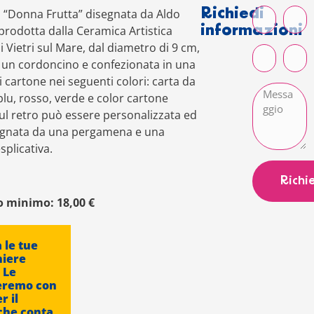
Richiedi
a “Donna Frutta” disegnata da Aldo
informazioni
prodotta dalla Ceramica Artistica
 Vietri sul Mare, dal diametro di 9 cm,
i un cordoncino e confezionata in una
i cartone nei seguenti colori: carta da
lu, rosso, verde e color cartone
ul retro può essere personalizzata ed
gnata da una pergamena e una
plicativa.
Richi
o minimo: 18,00 €
 le tue
iere
. Le
eremo con
r il
che conta