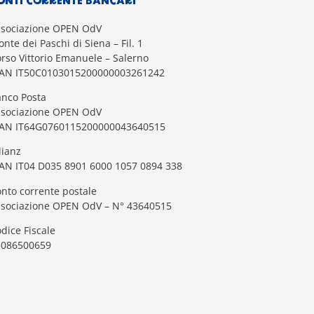
ONTI CORRENTE BANCARI
ssociazione OPEN OdV
nte dei Paschi di Siena – Fil. 1
rso Vittorio Emanuele – Salerno
BAN IT50C0103015200000003261242
nco Posta
ssociazione OPEN OdV
BAN IT64G0760115200000043640515
lianz
AN IT04 D035 8901 6000 1057 0894 338
nto corrente postale
ssociazione OPEN OdV – N° 43640515
dice Fiscale
5086500659