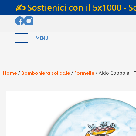
✍️ Sostienici con il 5x1000 - S
MENU
/
/
/ Aldo Coppola – 
Home
Bomboniera solidale
Formelle