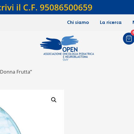
crivi il C.F. 95086500659
Chi siamo
La ricerca
“Donna Frutta”