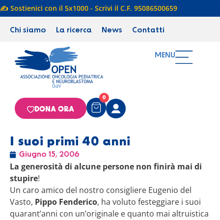
✍️ Sostienici con il 5x1000 - Scrivi il C.F. 95086500659
Chi siamo
La ricerca
News
Contatti
MENU
0
DONA ORA
I suoi primi 40 anni
Giugno 15, 2006
La generosità di alcune persone non finirà mai di
stupire
!
Un caro amico del nostro consigliere Eugenio del
Vasto,
Pippo Fenderico
, ha voluto festeggiare i suoi
quarant’anni con un’originale e quanto mai altruistica