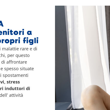
A
nitori a
ropri figli
i malattie rare e di
chi, per questo
 di affrontare
ie spesso situate
ti spostamenti
vi, stress
ri induttori di
l’ attività