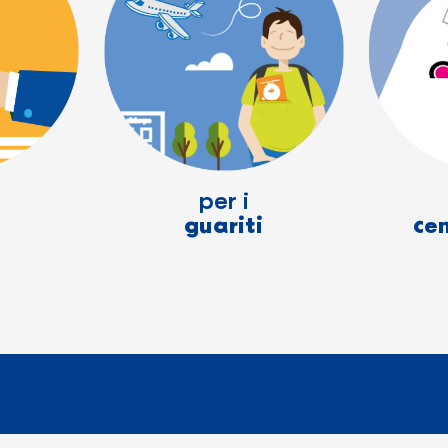
per i
guariti
cen