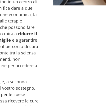
ino in un centro di
nifica dare a quel
ione economica, la
alle terapie
 che possono fare
tto mira a
ridurre il
miglie
e a garantire
l percorso di cura
onte tra la scienza
imenti, non
ione per accedere a
gie, a seconda
il vostro sostegno,
e per le spese
sa ricevere le cure