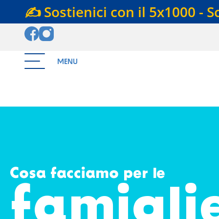
✍️ Sostienici con il 5x1000 - S
MENU
Cosa facciamo per le
famigli