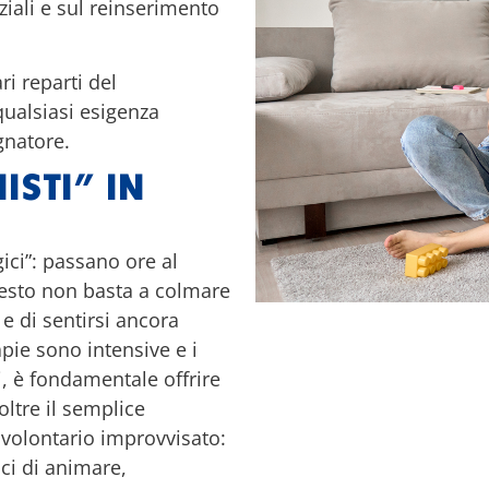
ziali e sul reinserimento
i reparti del
qualsiasi esigenza
gnatore.
ISTI” IN
ici”: passano ore al
uesto non basta a colmare
 e di sentirsi ancora
apie sono intensive e i
, è fondamentale offrire
oltre il semplice
 volontario improvvisato:
ci di animare,