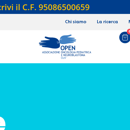
crivi il C.F. 95086500659
Chi siamo
La ricerca
e