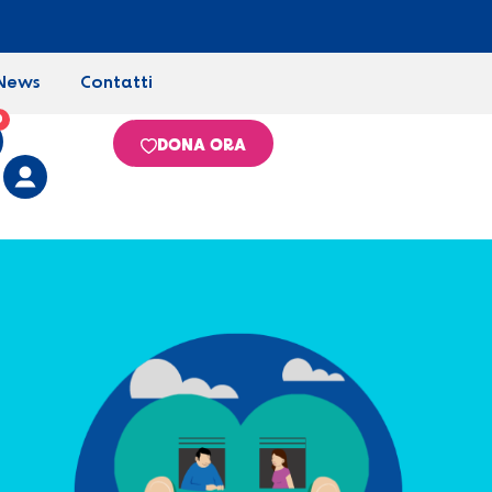
News
Contatti
0
DONA ORA