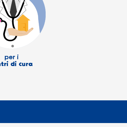
per i
tri di cura