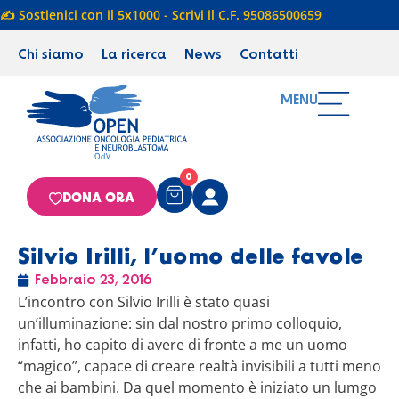
✍️ Sostienici con il 5x1000 - Scrivi il C.F. 95086500659
Chi siamo
La ricerca
News
Contatti
MENU
0
DONA ORA
Silvio Irilli, l’uomo delle favole
Febbraio 23, 2016
L’incontro con Silvio Irilli è stato quasi
un’illuminazione: sin dal nostro primo colloquio,
infatti, ho capito di avere di fronte a me un uomo
“magico”, capace di creare realtà invisibili a tutti meno
che ai bambini. Da quel momento è iniziato un lumgo