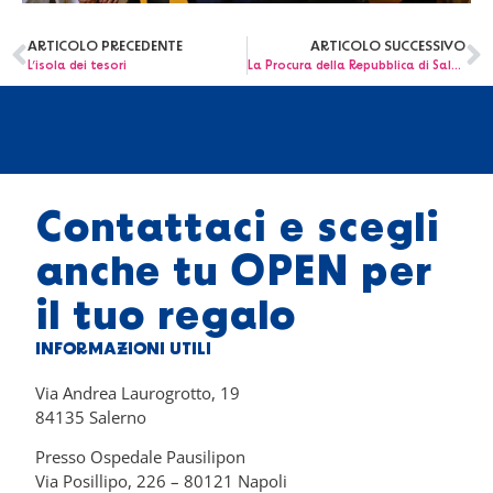
ARTICOLO PRECEDENTE
ARTICOLO SUCCESSIVO
L’isola dei tesori
La Procura della Repubblica di Salerno dona un DOBLÒ alla OPEN
Contattaci e scegli
anche tu OPEN per
il tuo regalo
INFORMAZIONI UTILI
Via Andrea Laurogrotto, 19
84135 Salerno
Presso Ospedale Pausilipon
Via Posillipo, 226 – 80121 Napoli