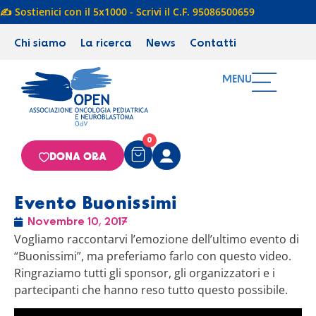
✍️ Sostienici con il 5x1000 - Scrivi il C.F. 95086500659
Chi siamo
La ricerca
News
Contatti
MENU
0
DONA ORA
Evento Buonissimi
Novembre 10, 2017
Vogliamo raccontarvi l’emozione dell’ultimo evento di
“Buonissimi”, ma preferiamo farlo con questo video.
Ringraziamo tutti gli sponsor, gli organizzatori e i
partecipanti che hanno reso tutto questo possibile.