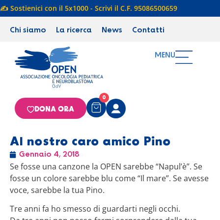
✍️ Sostienici con il 5x1000 - Scrivi il C.F. 95086500659
Chi siamo
La ricerca
News
Contatti
MENU
0
DONA ORA
Al nostro caro amico Pino
Gennaio 4, 2018
Se fosse una canzone la OPEN sarebbe “Napul’è”. Se
fosse un colore sarebbe blu come “Il mare”. Se avesse
voce, sarebbe la tua Pino.
Tre anni fa ho smesso di guardarti negli occhi.