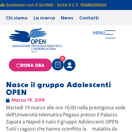
✍️ Sostienici con il 5x1000 - Scrivi il C.F. 95086500659
Chi siamo
La ricerca
News
Contatti
MENU
0
DONA ORA
Nasce il gruppo Adolescenti
OPEN
Marzo 19, 2019
Martedì 19 marzo alle ore 16:00 nella prestigiosa sede
dell’Università telematica Pegaso presso il Palazzo
Zapata a Napoli è nato il gruppo Adolescenti OPEN.
Tutti i ragazzi che hanno sconfitto la malattia da