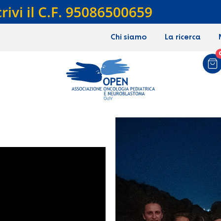
crivi il C.F. 95086500659
Chi siamo
La ricerca