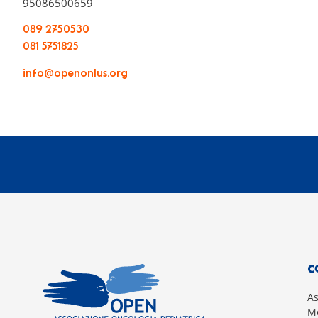
95086500659
089 2750530
081 5751825
info@openonlus.org
C
A
Mo