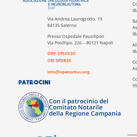
Co
I
Via Andrea Laurogrotto, 19
Ba
84135 Salerno
A
I
Presso Ospedale Pausilipon
Via Posillipo, 226 – 80121 Napoli
Al
IB
089 2750530
081 5751825
Co
A
info@openonlus.org
Co
PATROCINI
9
Con il patrocinio del
Comitato Notarile
della Regione Campania