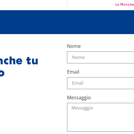
La Mototer
Nome
nche tu
o
Email
Messaggio