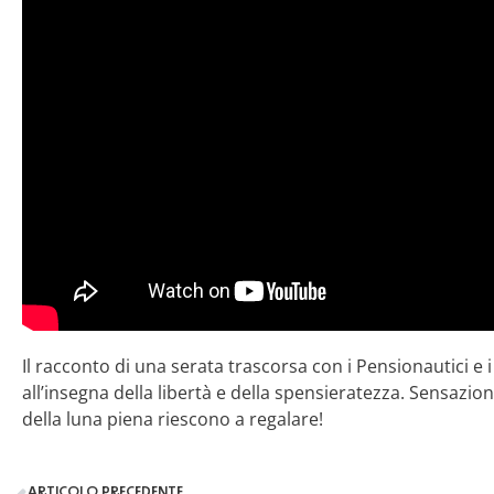
Il racconto di una serata trascorsa con i Pensionautici e 
all’insegna della libertà e della spensieratezza. Sensazion
della luna piena riescono a regalare!
ARTICOLO PRECEDENTE