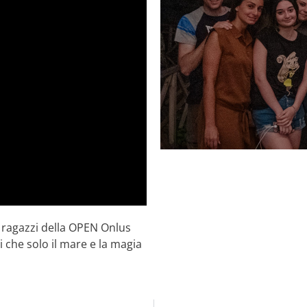
i ragazzi della OPEN Onlus
i che solo il mare e la magia