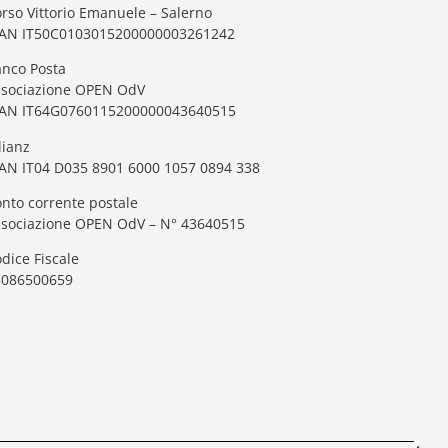
rso Vittorio Emanuele – Salerno
BAN IT50C0103015200000003261242
nco Posta
ssociazione OPEN OdV
BAN IT64G0760115200000043640515
lianz
AN IT04 D035 8901 6000 1057 0894 338
nto corrente postale
ssociazione OPEN OdV – N° 43640515
dice Fiscale
5086500659