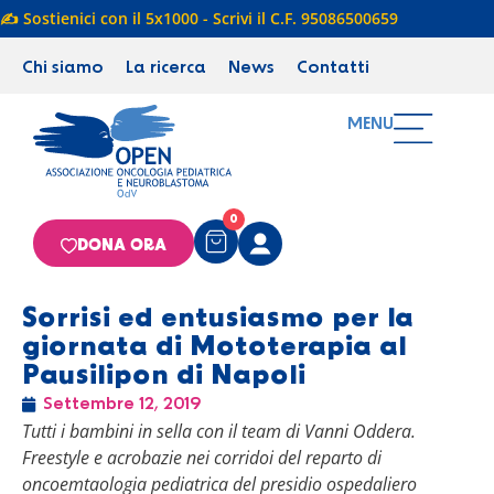
✍️ Sostienici con il 5x1000 - Scrivi il C.F. 95086500659
Chi siamo
La ricerca
News
Contatti
MENU
0
DONA ORA
Sorrisi ed entusiasmo per la
giornata di Mototerapia al
Pausilipon di Napoli
Settembre 12, 2019
Tutti i bambini in sella con il team di Vanni Oddera.
Freestyle e acrobazie nei corridoi del reparto di
oncoemtaologia pediatrica del presidio ospedaliero