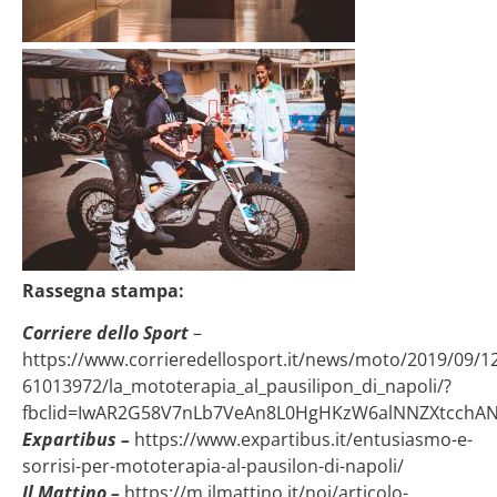
Rassegna stampa:
Corriere dello Sport
–
https://www.corrieredellosport.it/news/moto/2019/09/1
61013972/la_mototerapia_al_pausilipon_di_napoli/?
fbclid=IwAR2G58V7nLb7VeAn8L0HgHKzW6alNNZXtcchAN
Expartibus –
https://www.expartibus.it/entusiasmo-e-
sorrisi-per-mototerapia-al-pausilon-di-napoli/
Il Mattino –
https://m.ilmattino.it/noi/articolo-