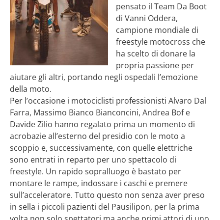
pensato il Team Da Boot
di Vanni Oddera,
campione mondiale di
freestyle motocross che
ha scelto di donare la
propria passione per
aiutare gli altri, portando negli ospedali l’emozione
della moto.
Per l’occasione i motociclisti professionisti Alvaro Dal
Farra, Massimo Bianco Bianconcini, Andrea Bof e
Davide Zilio hanno regalato prima un momento di
acrobazie all’esterno del presidio con le moto a
scoppio e, successivamente, con quelle elettriche
sono entrati in reparto per uno spettacolo di
freestyle. Un rapido sopralluogo è bastato per
montare le rampe, indossare i caschi e premere
sull’acceleratore. Tutto questo non senza aver preso
in sella i piccoli pazienti del Pausilipon, per la prima
volta non solo spettatori ma anche primi attori di uno