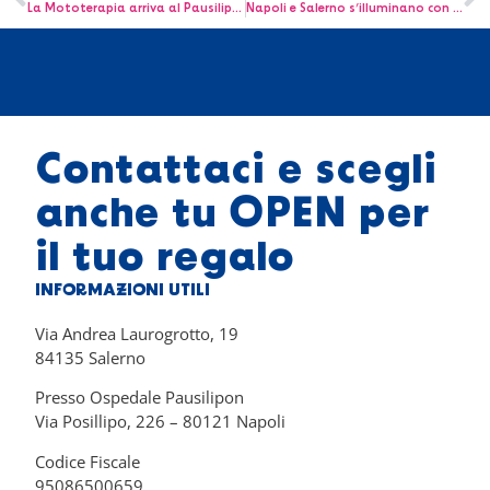
La Mototerapia arriva al Pausilipon tutti in sella con il team Da Boot di Vanni Oddera
Napoli e Salerno s’illuminano con ‘Accendi d’Oro, Accendi la Speranza’
Contattaci e scegli
anche tu OPEN per
il tuo regalo
INFORMAZIONI UTILI
Via Andrea Laurogrotto, 19
84135 Salerno
Presso Ospedale Pausilipon
Via Posillipo, 226 – 80121 Napoli
Codice Fiscale
95086500659