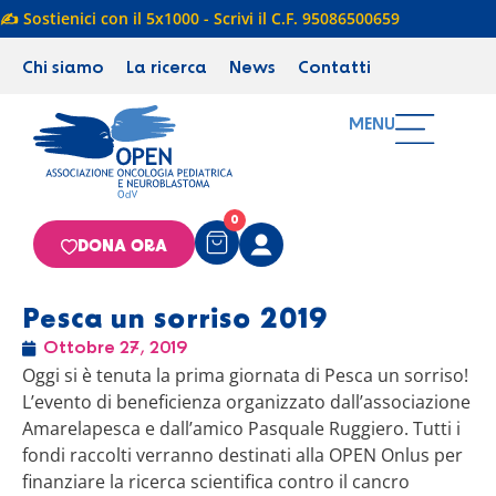
✍️ Sostienici con il 5x1000 - Scrivi il C.F. 95086500659
Chi siamo
La ricerca
News
Contatti
MENU
0
DONA ORA
Pesca un sorriso 2019
Ottobre 27, 2019
Oggi si è tenuta la prima giornata di Pesca un sorriso!
L’evento di beneficienza organizzato dall’associazione
Amarelapesca e dall’amico Pasquale Ruggiero. Tutti i
fondi raccolti verranno destinati alla OPEN Onlus per
finanziare la ricerca scientifica contro il cancro