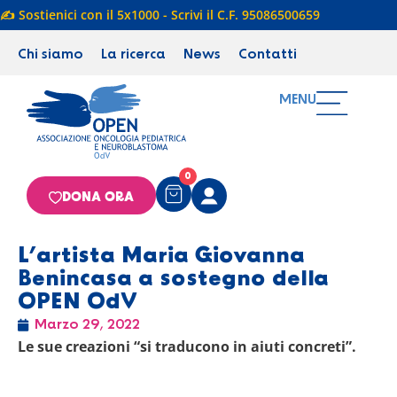
✍️ Sostienici con il 5x1000 - Scrivi il C.F. 95086500659
Chi siamo
La ricerca
News
Contatti
MENU
0
DONA ORA
L’artista Maria Giovanna
Benincasa a sostegno della
OPEN OdV
Marzo 29, 2022
Le sue creazioni “si traducono in aiuti concreti”.