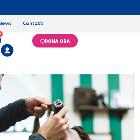
News
Contatti
0
DONA ORA