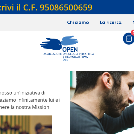
crivi il C.F. 95086500659
Chi siamo
La ricerca
sso un’iniziativa di
ziamo infinitamente lui e i
nere la nostra Mission.