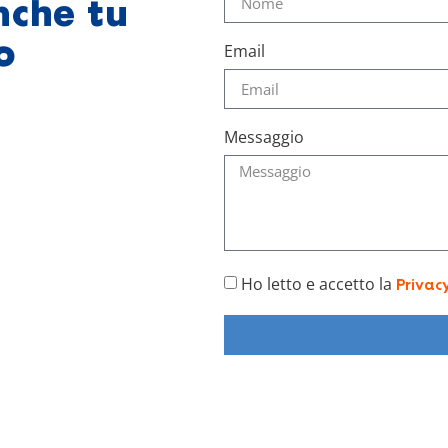
nche tu
o
Email
Messaggio
Ho letto e accetto la
Privac