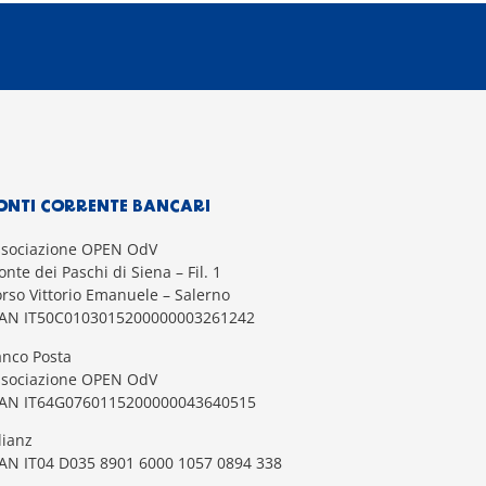
ONTI CORRENTE BANCARI
ssociazione OPEN OdV
nte dei Paschi di Siena – Fil. 1
rso Vittorio Emanuele – Salerno
BAN IT50C0103015200000003261242
nco Posta
ssociazione OPEN OdV
BAN IT64G0760115200000043640515
lianz
AN IT04 D035 8901 6000 1057 0894 338