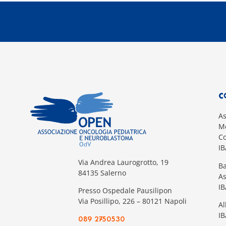
C
A
Mo
Co
I
Via Andrea Laurogrotto, 19
Ba
84135 Salerno
A
I
Presso Ospedale Pausilipon
Via Posillipo, 226 – 80121 Napoli
Al
IB
089 2750530