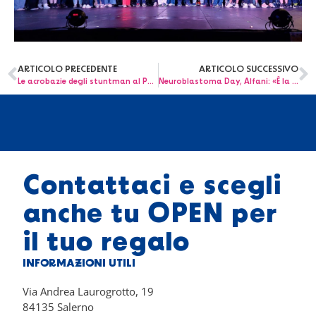
ARTICOLO PRECEDENTE
ARTICOLO SUCCESSIVO
Le acrobazie degli stuntman al Pausilipon: uno spettacolo a misura di bimbo grazie ai piloti del Vesuvio Motor Show
Neuroblastoma Day, Alfani: «È la strage silenziosa dei bambini»
Contattaci e scegli
anche tu OPEN per
il tuo regalo
INFORMAZIONI UTILI
Via Andrea Laurogrotto, 19
84135 Salerno