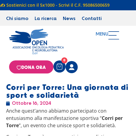
✍️ Sostienici con il 5x1000 - Scrivi il C.F. 95086500659
Chi siamo
La ricerca
News
Contatti
MENU
0
DONA ORA
Corri per Torre: Una giornata di
sport e solidarietà
Ottobre 16, 2024
Anche quest’anno abbiamo partecipato con
entusiasmo alla manifestazione sportiva “
Corri per
Torre
“, un evento che unisce sport e solidarietà.