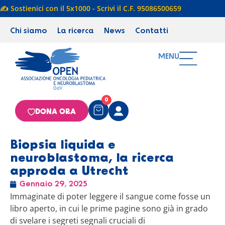
✍️ Sostienici con il 5x1000 - Scrivi il C.F. 95086500659
Chi siamo
La ricerca
News
Contatti
MENU
0
DONA ORA
Biopsia liquida e
neuroblastoma, la ricerca
approda a Utrecht
Gennaio 29, 2025
Immaginate di poter leggere il sangue come fosse un
libro aperto, in cui le prime pagine sono già in grado
di svelare i segreti segnali cruciali di