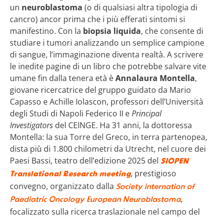
un
neuroblastoma
(o di qualsiasi altra tipologia di
cancro) ancor prima che i più efferati sintomi si
manifestino. Con la
biopsia liquida
, che consente di
studiare i tumori analizzando un semplice campione
di sangue, l’immaginazione diventa realtà. A scrivere
le inedite pagine di un libro che potrebbe salvare vite
umane fin dalla tenera età è
Annalaura Montella
,
giovane ricercatrice del gruppo guidato da Mario
Capasso e Achille Iolascon, professori dell’Università
degli Studi di Napoli Federico II e
Principal
Investigators
del CEINGE. Ha 31 anni, la dottoressa
Montella: la sua Torre del Greco, in terra partenopea,
dista più di 1.800 chilometri da Utrecht, nel cuore dei
Paesi Bassi, teatro dell’edizione 2025 del
SIOPEN
, prestigioso
Translational Research meeting
convegno, organizzato dalla
Society internation of
,
Paediatric
Oncology
European Neuroblastoma
focalizzato sulla ricerca traslazionale nel campo del