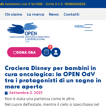
✍️ Sostienici con il 5x1000 - Scrivi il C.F. 95086500659
Chi siamo
La ricerca
News
Contatti
MENU
0
DONA ORA
Crociera Disney per bambini in
cura oncologica: la OPEN OdV
tra i protagonisti di un sogno in
mare aperto
Settembre 2, 2025
Non è stata una partenza come le altre.
Nel cuore dell’estate, mentre il cielo si specchiava nel