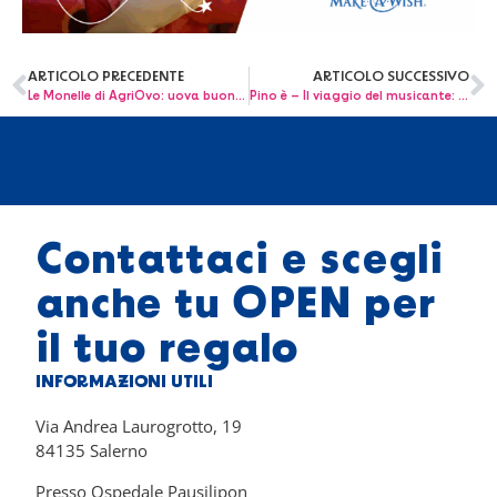
ARTICOLO PRECEDENTE
ARTICOLO SUCCESSIVO
Le Monelle di AgriOvo: uova buone due volte, per te e per la ricerca sui tumori pediatrici
Pino è – Il viaggio del musicante: piazza del Plebiscito canta per i bambini dell’associazione OPEN OdV
Contattaci e scegli
anche tu OPEN per
il tuo regalo
INFORMAZIONI UTILI
Via Andrea Laurogrotto, 19
84135 Salerno
Presso Ospedale Pausilipon