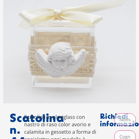
Scatolina
Richiedi
Scatolina in plexiglass con
informazio
nastro di raso color avorio e
n.
calamita in gessetto a forma di