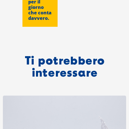
per il
giorno
che conta
davvero.
Ti potrebbero
interessare