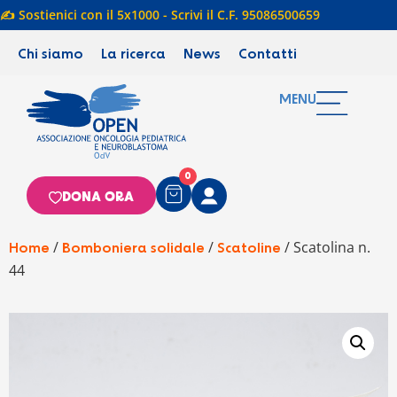
✍️ Sostienici con il 5x1000 - Scrivi il C.F. 95086500659
Chi siamo
La ricerca
News
Contatti
MENU
0
DONA ORA
/
/
/ Scatolina n.
Home
Bomboniera solidale
Scatoline
44