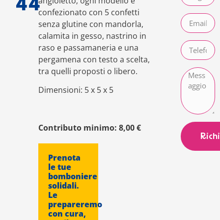
angioletto; ogni modello è
44
confezionato con 5 confetti
senza glutine con mandorla,
calamita in gesso, nastrino in
raso e passamaneria e una
pergamena con testo a scelta,
tra quelli proposti o libero.
Dimensioni: 5 x 5 x 5
Contributo minimo: 8,00 €
Rich
Prenota
le tue
bomboniere
solidali.
Le
prepareremo
con cura,