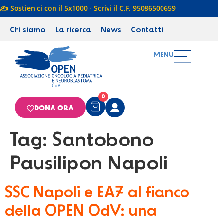
✍️ Sostienici con il 5x1000 - Scrivi il C.F. 95086500659
Chi siamo
La ricerca
News
Contatti
MENU
0
DONA ORA
Tag:
Santobono
Pausilipon Napoli
SSC Napoli e EA7 al fianco
della OPEN OdV: una