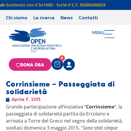
✍️ Sostienici con il 5x1000 - Scrivi il C.F. 95086500659
Chi siamo
La ricerca
News
Contatti
MENU
0
DONA ORA
Corrinsieme – Passeggiata di
solidarietà
Aprile 7, 2015
Grande partecipazione all’iniziativa “
Corrinsieme
“, la
passeggiata di solidarietà partita da Ercolano e
arrivata a Torre del Greco nel segno della solidarietà,
svoltasi domenica 3 maggio 2015. “
Sono stati cinque