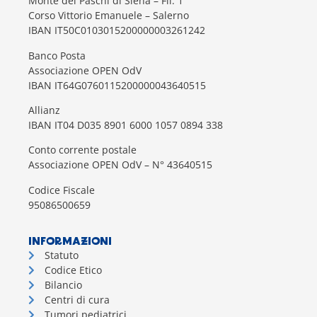
Monte dei Paschi di Siena – Fil. 1
Corso Vittorio Emanuele – Salerno
IBAN IT50C0103015200000003261242
Banco Posta
Associazione OPEN OdV
IBAN IT64G0760115200000043640515
Allianz
IBAN IT04 D035 8901 6000 1057 0894 338
Conto corrente postale
Associazione OPEN OdV – N° 43640515
Codice Fiscale
95086500659
INFORMAZIONI
Statuto
Codice Etico
Bilancio
Centri di cura
Tumori pediatrici