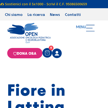
✍️ Sostienici con il 5x1000 - Scrivi il C.F. 95086500659
Chi siamo
La ricerca
News
Contatti
MENU
0
DONA ORA
Fiore in