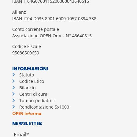
IBAN IT64G0760115200000043640515
Allianz
IBAN IT04 D035 8901 6000 1057 0894 338
Conto corrente postale
Associazione OPEN OdV – N° 43640515
Codice Fiscale
95086500659
INFORMAZIONI
Statuto
Codice Etico
Bilancio
Centri di cura
Tumori pediatrici
Rendicontazione 5x1000
OPEN informa
NEWSLETTER
Email*