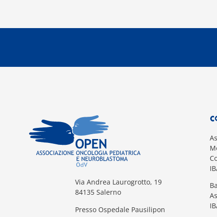
C
A
Mo
Co
I
Via Andrea Laurogrotto, 19
Ba
84135 Salerno
A
I
Presso Ospedale Pausilipon