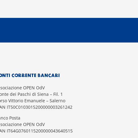
ONTI CORRENTE BANCARI
ssociazione OPEN OdV
nte dei Paschi di Siena – Fil. 1
rso Vittorio Emanuele – Salerno
BAN IT50C0103015200000003261242
nco Posta
ssociazione OPEN OdV
BAN IT64G0760115200000043640515