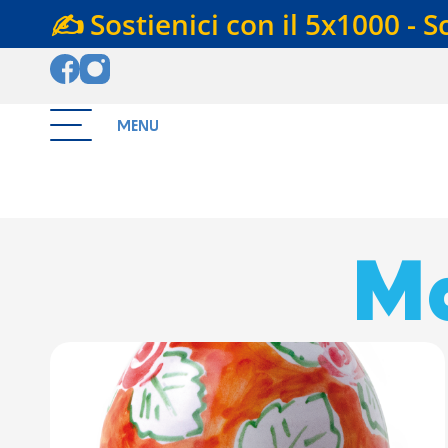
✍️ Sostienici con il 5x1000 - S
MENU
Ma