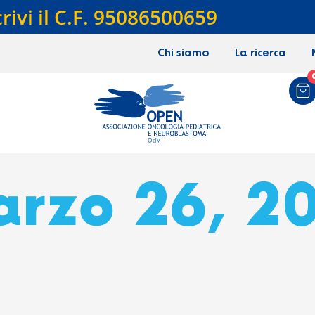
crivi il C.F. 95086500659
Chi siamo
La ricerca
rzo 26, 2