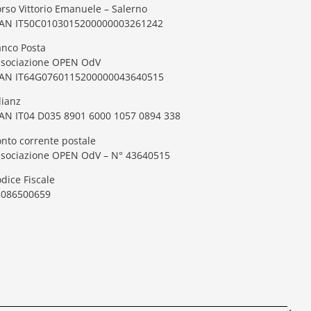
rso Vittorio Emanuele – Salerno
BAN IT50C0103015200000003261242
nco Posta
ssociazione OPEN OdV
BAN IT64G0760115200000043640515
lianz
AN IT04 D035 8901 6000 1057 0894 338
nto corrente postale
ssociazione OPEN OdV – N° 43640515
dice Fiscale
5086500659