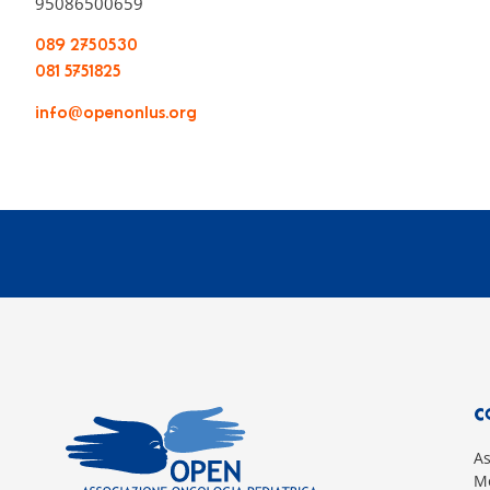
95086500659
089 2750530
081 5751825
info@openonlus.org
C
A
Mo