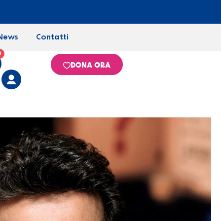
News
Contatti
0
DONA ORA