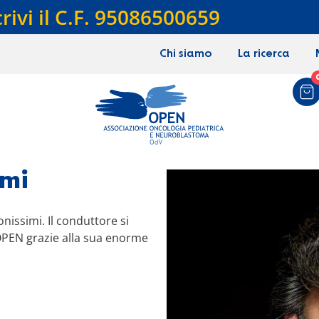
crivi il C.F. 95086500659
Chi siamo
La ricerca
imi
nissimi. Il conduttore si
OPEN grazie alla sua enorme