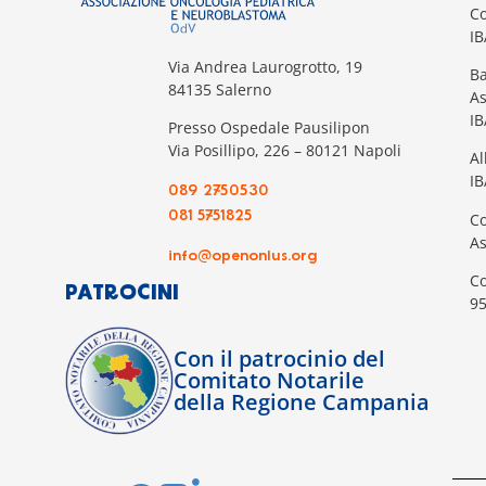
Co
I
Via Andrea Laurogrotto, 19
Ba
84135 Salerno
A
I
Presso Ospedale Pausilipon
Via Posillipo, 226 – 80121 Napoli
Al
IB
089 2750530
081 5751825
Co
A
info@openonlus.org
Co
PATROCINI
9
Con il patrocinio del
Comitato Notarile
della Regione Campania