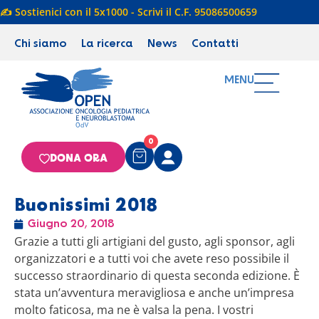
✍️ Sostienici con il 5x1000 - Scrivi il C.F. 95086500659
Chi siamo
La ricerca
News
Contatti
MENU
0
DONA ORA
Buonissimi 2018
Giugno 20, 2018
Grazie a tutti gli artigiani del gusto, agli sponsor, agli
organizzatori e a tutti voi che avete reso possibile il
successo straordinario di questa seconda edizione. È
stata un’avventura meravigliosa e anche un’impresa
molto faticosa, ma ne è valsa la pena. I vostri