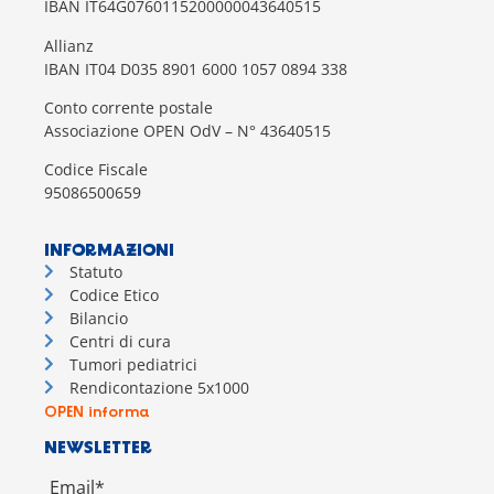
IBAN IT64G0760115200000043640515
Allianz
IBAN IT04 D035 8901 6000 1057 0894 338
Conto corrente postale
Associazione OPEN OdV – N° 43640515
Codice Fiscale
95086500659
INFORMAZIONI
Statuto
Codice Etico
Bilancio
Centri di cura
Tumori pediatrici
Rendicontazione 5x1000
OPEN informa
NEWSLETTER
Email*