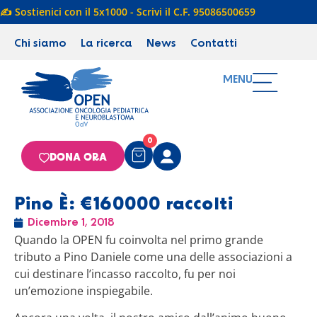
✍️ Sostienici con il 5x1000 - Scrivi il C.F. 95086500659
Chi siamo
La ricerca
News
Contatti
MENU
0
DONA ORA
Pino È: €160000 raccolti
Dicembre 1, 2018
Quando la OPEN fu coinvolta nel primo grande
tributo a Pino Daniele come una delle associazioni a
cui destinare l’incasso raccolto, fu per noi
un’emozione inspiegabile.