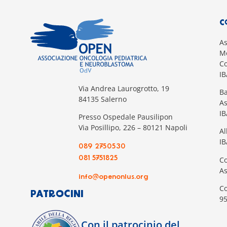
C
A
Mo
Co
I
Via Andrea Laurogrotto, 19
Ba
84135 Salerno
A
I
Presso Ospedale Pausilipon
Via Posillipo, 226 – 80121 Napoli
Al
IB
089 2750530
081 5751825
Co
A
info@openonlus.org
Co
PATROCINI
9
Con il patrocinio del