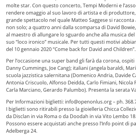
molte star. Con questo concerto, Tempi Moderni e l’ass
rendere omaggio al suo lavoro di artista e di produttore
grande spettacolo nel quale Matteo Saggese si racconta 
non solo; a quattro anni dalla scomparsa di David Bowie
al maestro di allungare lo sguardo anche alla musica del D
suo “loco ironico” musicale. Per tutti questi motivi abbia
del 10 gennaio 2020 “Come back for David and Children”.
Per l’occasione una super band gli farà da corona, ospiti 
Danny Cummings, Joe Cang); italiani (angela baraldi, Mario
scuola jazzistica salernitana (Domenico Andria, Davide C
Antonia Criscuolo, Alfonso Deidda, Carlo Fimiani, Nicola 
Carla Marciano, Gerardo Palumbo). Presenta la serata Va
Per Informazioni biglietti: info@openonlus.org – ph. 368
I biglietti sono ritirabili presso la gioielleria Chicca Colle
da Disclan in via Roma o da Doodah in via Vito Lembo 18
Possono essere acquistati anche presso l’Info point di pa
Adelberga 24.