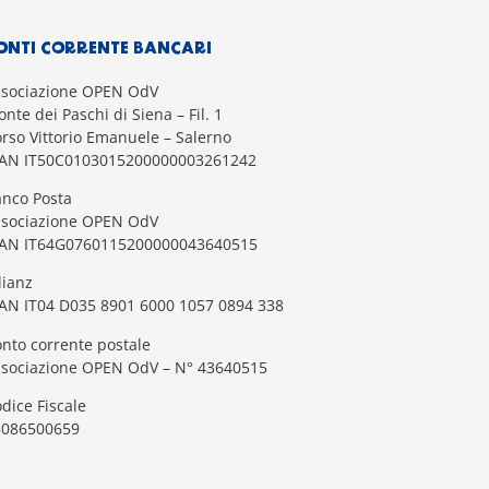
ONTI CORRENTE BANCARI
ssociazione OPEN OdV
nte dei Paschi di Siena – Fil. 1
rso Vittorio Emanuele – Salerno
BAN IT50C0103015200000003261242
nco Posta
ssociazione OPEN OdV
BAN IT64G0760115200000043640515
lianz
AN IT04 D035 8901 6000 1057 0894 338
nto corrente postale
ssociazione OPEN OdV – N° 43640515
dice Fiscale
5086500659