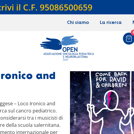
crivi il C.F. 95086500659
Chi siamo
La ricerca
ronico and
aggese – Loco Ironico and
rca sul cancro pediatrico.
nsiderarsi tra i musicisti di
e della scuola salernitana.
rimento internazionale per