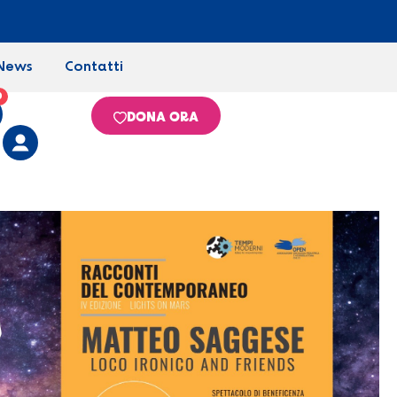
News
Contatti
0
DONA ORA