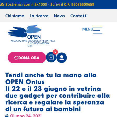
✍️ Sostienici con il 5x1000 - Scrivi il C.F. 95086500659
Chi siamo
La ricerca
News
Contatti
MENU
0
DONA ORA
Tendi anche tu la mano alla
OPEN Onlus
Il 22 e il 23 giugno in vetrina
due gadget per contribuire alla
ricerca e regalare la speranza
di un futuro ai bambini
Giugno 24, 2021