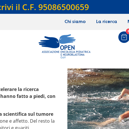
crivi il C.F. 95086500659
Chi siamo
La ricerca
elerare la ricerca
o hanno fatto a piedi, con
a scientifica sul tumore
one e affetto. Del resto la
tori e guariti