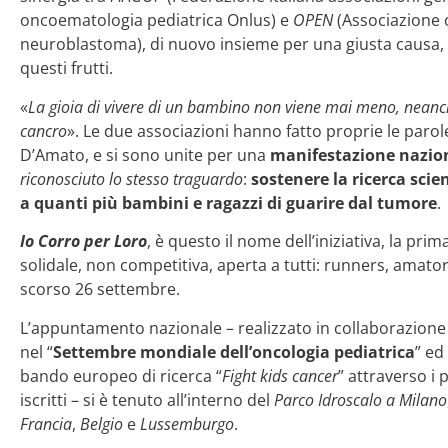
oncoematologia pediatrica Onlus) e
OPEN
(Associazione 
neuroblastoma), di nuovo insieme per una giusta causa,
questi frutti.
«
La gioia di vivere di un bambino non viene mai meno, nea
cancro
». Le due associazioni hanno fatto proprie le parol
D’Amato, e si sono unite per una
manifestazione nazio
riconosciuto lo stesso traguardo
:
sostenere la ricerca scien
a quanti più bambini e ragazzi di guarire dal tumore
.
Io Corro per Loro
, è questo il nome dell’iniziativa, la pri
solidale, non competitiva, aperta a tutti: runners, amatori
scorso 26 settembre.
L’appuntamento nazionale – realizzato in collaborazion
nel “
Settembre mondiale dell’oncologia pediatrica
” ed
bando europeo di ricerca “
Fight kids cancer
” attraverso i 
iscritti – si è tenuto all’interno del
Parco Idroscalo a Milano
Francia
,
Belgio
e
Lussemburgo
.