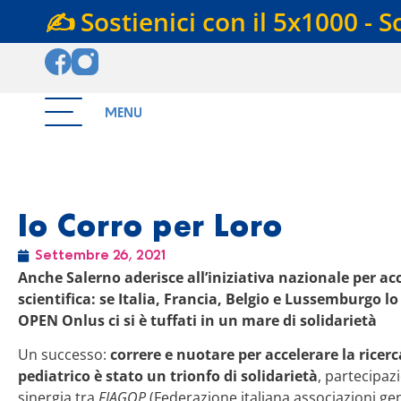
✍️ Sostienici con il 5x1000 - S
MENU
Io Corro per Loro
Settembre 26, 2021
Anche Salerno aderisce all’iniziativa nazionale per acc
scientifica: se Italia, Francia, Belgio e Lussemburgo l
OPEN Onlus ci si è tuffati in un mare di solidarietà
Un successo:
correre e nuotare per accelerare la ricerc
pediatrico è stato un trionfo di solidarietà
, partecipazi
sinergia tra
FIAGOP
(Federazione italiana associazioni geni