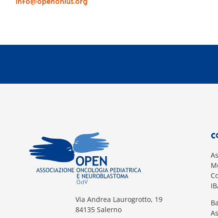
info@openonlus.org
C
A
Mo
Co
I
Via Andrea Laurogrotto, 19
Ba
84135 Salerno
A