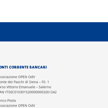
ONTI CORRENTE BANCARI
ssociazione OPEN OdV
nte dei Paschi di Siena – Fil. 1
rso Vittorio Emanuele – Salerno
BAN IT50C0103015200000003261242
nco Posta
ssociazione OPEN OdV