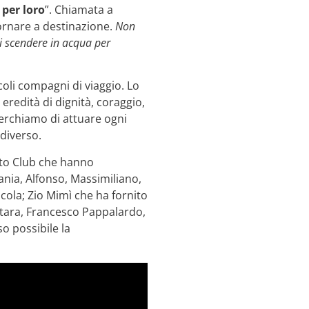
 per loro
”. Chiamata a
tornare a destinazione.
Non
di scendere in acqua per
coli compagni di viaggio. Lo
eredità di dignità, coraggio,
cerchiamo di attuare ogni
diverso.
oto Club che hanno
efania, Alfonso, Massimiliano,
cola; Zio Mimì che ha fornito
etara, Francesco Pappalardo,
o possibile la