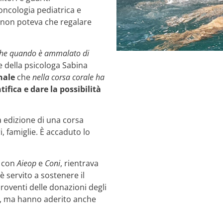
oncologia pediatrica e
 non poteva che regalare
nche quando è ammalato di
e della psicologa Sabina
nale
che
nella corsa corale ha
tifica e dare la possibilità
ma edizione di una corsa
, famiglie. È accaduto lo
e con
Aieop
e
Coni
, rientrava
 è servito a sostenere il
proventi delle donazioni degli
, ma hanno aderito anche