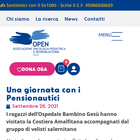
✍️ Sostienici con il 5x1000 - Scrivi il C.F. 95086500659
Chi siamo
La ricerca
News
Contatti
MENU
0
DONA ORA
Una giornata con i
Pensionautici
Settembre 28, 2021
I ragazzi dell’Ospedale Bambino Gesù hanno
visitato la Costiera Amalfitana accompagnati dal
gruppo di velisti salernitano