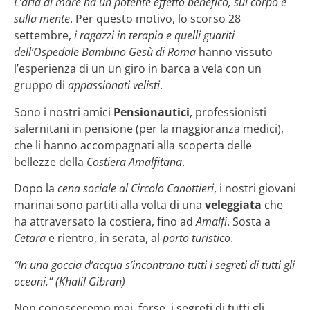
L’aria di mare ha un potente effetto benefico, sul corpo e
sulla mente
. Per questo motivo, lo scorso 28
settembre,
i ragazzi in terapia e quelli guariti
dell’Ospedale Bambino Gesù di Roma
hanno vissuto
l’esperienza di un un giro in barca a vela con un
gruppo di
appassionati velisti
.
Sono i nostri amici
Pensionautici
, professionisti
salernitani in pensione (per la maggioranza medici),
che li hanno accompagnati alla scoperta delle
bellezze della
Costiera Amalfitana
.
Dopo la
cena sociale al Circolo Canottieri
, i nostri giovani
marinai sono partiti alla volta di una
veleggiata
che
ha attraversato la costiera, fino ad
Amalfi
. Sosta a
Cetara
e rientro, in serata, al
porto turistico
.
“In una goccia d’acqua s’incontrano tutti i segreti di tutti gli
oceani.” (Khalil Gibran)
Non conosceremo mai, forse, i segreti di tutti gli