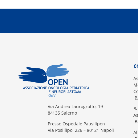
C
A
Mo
Co
I
Via Andrea Laurogrotto, 19
Ba
84135 Salerno
A
I
Presso Ospedale Pausilipon
Via Posillipo, 226 – 80121 Napoli
Al