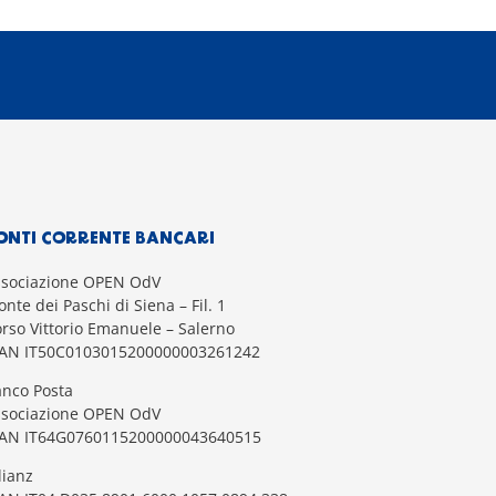
ONTI CORRENTE BANCARI
ssociazione OPEN OdV
nte dei Paschi di Siena – Fil. 1
rso Vittorio Emanuele – Salerno
BAN IT50C0103015200000003261242
nco Posta
ssociazione OPEN OdV
BAN IT64G0760115200000043640515
lianz