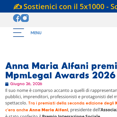
✍️ Sostienici con il 5x1000 - S
MENU
Anna Maria Alfani premi
MpmLegal Awards 2026
Giugno 26, 2026
Il suo nome è comparso accanto a quelli di rappresentant
pubblici, imprenditori, professionisti e protagonisti del 
spettacolo.
Tra i premiati della seconda edizione degli
, presidente dell’
Associa
c’era anche
Anna Maria Alfani
è stato conferito il
Premio Integrazione Sociale
.