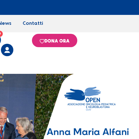
News
Contatti
0
DONA ORA