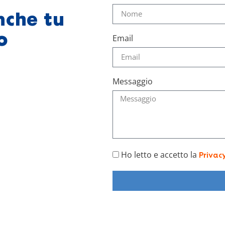
nche tu
o
Email
Messaggio
Ho letto e accetto la
Privac