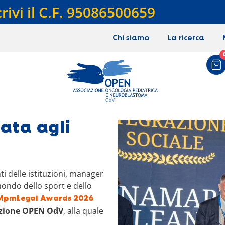
crivi il C.F. 95086500659
Chi siamo
La ricerca
ata agli
i delle istituzioni, manager
mondo dello sport e dello
MpmLegal Awards 2026
zione OPEN OdV
, alla quale