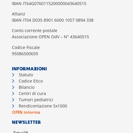
IBAN IT64G0760115200000043640515
Allianz
IBAN IT04 D035 8901 6000 1057 0894 338
Conto corrente postale
Associazione OPEN OdV – N° 43640515
Codice Fiscale
95086500659
INFORMAZIONI
Statuto
Codice Etico
Bilancio
Centri di cura
Tumori pediatrici
Rendicontazione 5x1000
OPEN informa
NEWSLETTER
Email*