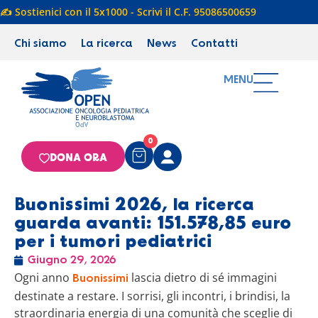
✍️ Sostienici con il 5x1000 - Scrivi il C.F. 95086500659
Chi siamo
La ricerca
News
Contatti
MENU
0
DONA ORA
Buonissimi 2026, la ricerca
guarda avanti: 151.578,85 euro
per i tumori pediatrici
Giugno 29, 2026
Ogni anno
lascia dietro di sé immagini
Buonissimi
destinate a restare. I sorrisi, gli incontri, i brindisi, la
straordinaria energia di una comunità che sceglie di