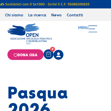
✍️ Sostienici con il 5x1000 - Scrivi il C.F. 95086500659
Chi siamo
La ricerca
News
Contatti
MENU
0
DONA ORA
Pasqua