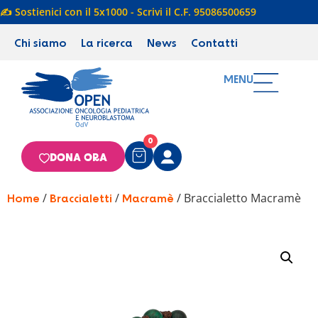
✍️ Sostienici con il 5x1000 - Scrivi il C.F. 95086500659
Chi siamo
La ricerca
News
Contatti
MENU
0
DONA ORA
/
/
/ Braccialetto Macramè
Home
Braccialetti
Macramè