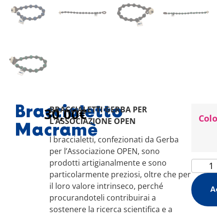
Braccialetto
BRACCIALETTI GERBA PER
30,00
€
Col
L’ASSOCIAZIONE OPEN
Macramè
I braccialetti, confezionati da Gerba
per l’Associazione OPEN, sono
prodotti artigianalmente e sono
particolarmente preziosi, oltre che per
il loro valore intrinseco, perché
A
procurandoteli contribuirai a
sostenere la ricerca scientifica e a