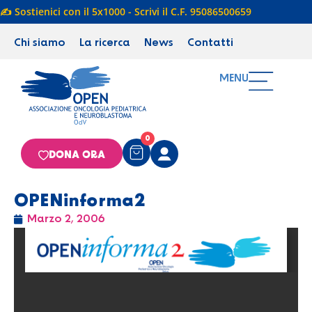
✍️ Sostienici con il 5x1000 - Scrivi il C.F. 95086500659
Chi siamo
La ricerca
News
Contatti
MENU
0
DONA ORA
OPENinforma2
Marzo 2, 2006