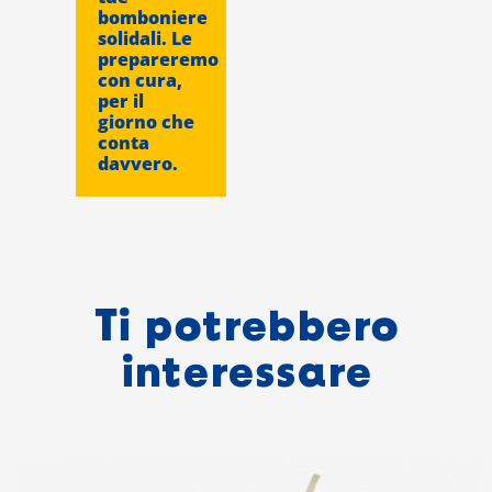
bomboniere
solidali. Le
prepareremo
con cura,
per il
giorno che
conta
davvero.
Ti potrebbero
interessare