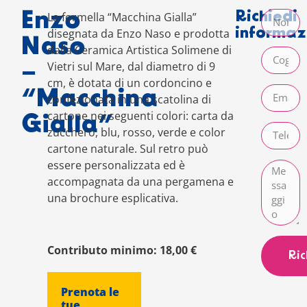
Enzo
Richiedi
La formella “Macchina Gialla”
informaz
disegnata da Enzo Naso e prodotta
Naso
dalla Ceramica Artistica Solimene di
Vietri sul Mare, dal diametro di 9
–
cm, è dotata di un cordoncino e
“Macchina
confezionata in una scatolina di
cartone nei seguenti colori: carta da
Gialla”
zucchero, blu, rosso, verde e color
cartone naturale. Sul retro può
essere personalizzata ed è
accompagnata da una pergamena e
una brochure esplicativa.
Contributo minimo: 18,00 €
Ric
Prenota le
tue