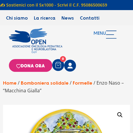
✍️ Sostienici con il 5x1000 - Scrivi il C.F. 95086500659
Chi siamo
La ricerca
News
Contatti
MENU
0
DONA ORA
/
/
/ Enzo Naso –
Home
Bomboniera solidale
Formelle
“Macchina Gialla”