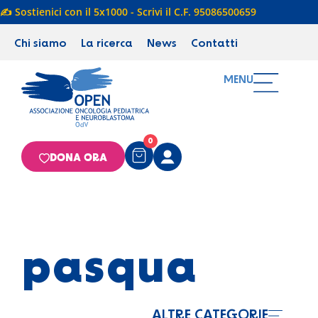
✍️ Sostienici con il 5x1000 - Scrivi il C.F. 95086500659
Chi siamo
La ricerca
News
Contatti
MENU
0
DONA ORA
pasqua
ALTRE CATEGORIE