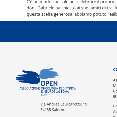
C’è un modo speciale per celebrare il proprio 
doni, Gabriele ha chiesto ai suoi amici di tras
questa scelta generosa, abbiamo potuto reali
C
A
Mo
Co
I
Via Andrea Laurogrotto, 19
Ba
84135 Salerno
A
I