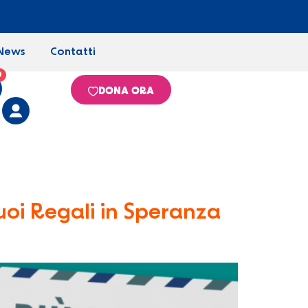
News
Contatti
0
DONA ORA
uoi Regali in Speranza