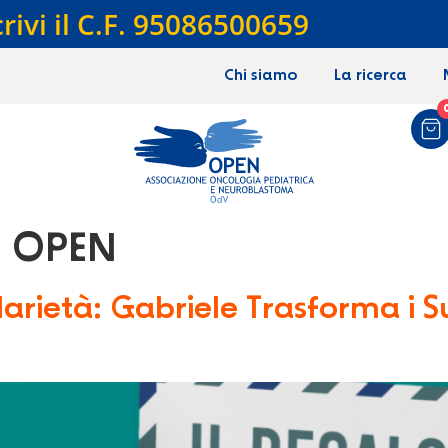
crivi il C.F. 95086500659
Chi siamo
La ricerca
n OPEN
arietà: Gabriele Trasforma i S