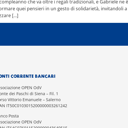
compleanno che va oltre i regali tradizionali, e Gabriele ne
formare quei pensieri in un gesto di solidarietà, invitandoli 
zzare […]
ONTI CORRENTE BANCARI
ssociazione OPEN OdV
nte dei Paschi di Siena – Fil. 1
rso Vittorio Emanuele – Salerno
BAN IT50C0103015200000003261242
nco Posta
ssociazione OPEN OdV
BAN IT64G0760115200000043640515