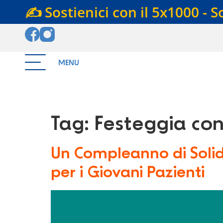
✍️ Sostienici con il 5x1000 - S
MENU
Tag:
Festeggia co
Un Compleanno di Solid
per i Giovani Pazienti