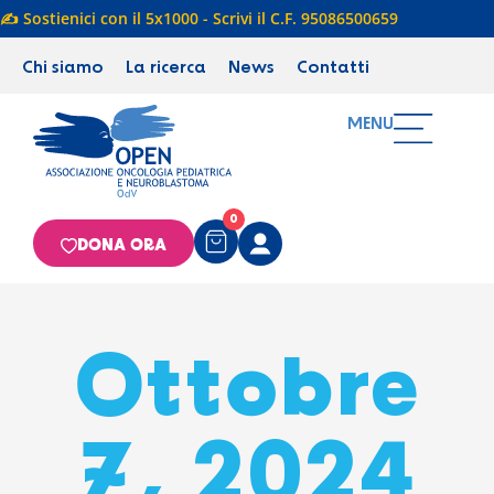
✍️ Sostienici con il 5x1000 - Scrivi il C.F. 95086500659
Chi siamo
La ricerca
News
Contatti
MENU
0
DONA ORA
Ottobre
7, 2024