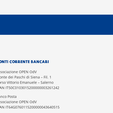
ONTI CORRENTE BANCARI
ssociazione OPEN OdV
nte dei Paschi di Siena – Fil. 1
rso Vittorio Emanuele – Salerno
BAN IT50C0103015200000003261242
nco Posta
ssociazione OPEN OdV
BAN IT64G0760115200000043640515