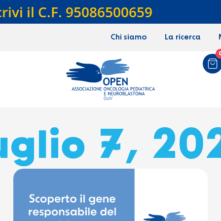
crivi il C.F. 95086500659
Chi siamo
La ricerca
uglio 7, 20