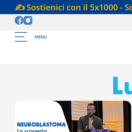
✍️ Sostienici con il 5x1000 - S
MENU
L