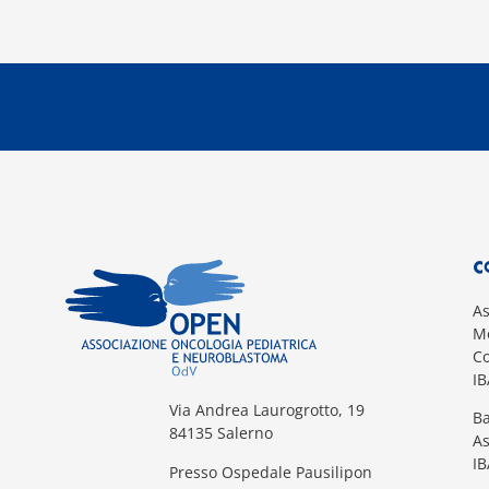
C
A
Mo
Co
I
Via Andrea Laurogrotto, 19
Ba
84135 Salerno
A
I
Presso Ospedale Pausilipon