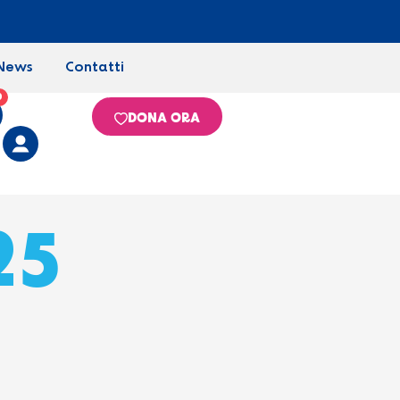
News
Contatti
0
DONA ORA
25