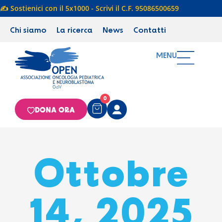
✍️ Sostienici con il 5x1000 - Scrivi il C.F. 95086500659
Chi siamo
La ricerca
News
Contatti
MENU
0
DONA ORA
Ottobre
14, 2025