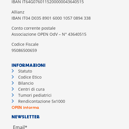
IBAN IT64G0760115200000043640515
Allianz
IBAN IT04 D035 8901 6000 1057 0894 338
Conto corrente postale
Associazione OPEN OdV – N° 43640515
Codice Fiscale
95086500659
INFORMAZIONI
Statuto
Codice Etico
Bilancio
Centri di cura
Tumori pediatrici
Rendicontazione 5x1000
OPEN informa
NEWSLETTER
Email*