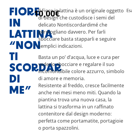
FIORE
Il Fiore in lattina è un originale oggetto
Es
10,00
€
di design che custodisce i semi del
IN
delicato Nontiscordardimé che
germogliano davvero. Per farli
LATTINA
sbocciare basta stapparli e seguire
“NON
semplici indicazioni.
TI
Basta un po’ d’acqua, luce e cura per
vederlo sbocciare e regalare il suo
SCORDAR
inconfondibile colore azzurro, simbolo
DI
di amore e memoria.
Resistente al freddo, cresce facilmente
ME”
anche nei mesi meno miti. Quando la
piantina trova una nuova casa, la
lattina si trasforma in un raffinato
contenitore dal design moderno:
perfetta come portamatite, portagioie
o porta spazzolini.