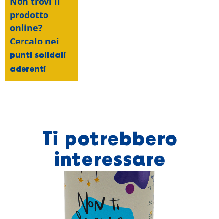
Non trovi il
prodotto
online?
Cercalo nei
punti solidali
aderenti
Ti potrebbero
interessare