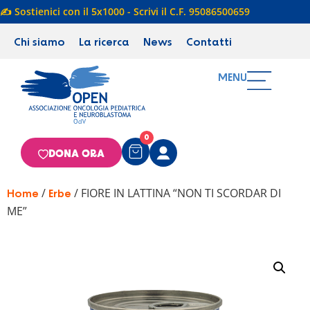
✍️ Sostienici con il 5x1000 - Scrivi il C.F. 95086500659
Chi siamo
La ricerca
News
Contatti
MENU
0
DONA ORA
/
/ FIORE IN LATTINA “NON TI SCORDAR DI
Home
Erbe
ME”