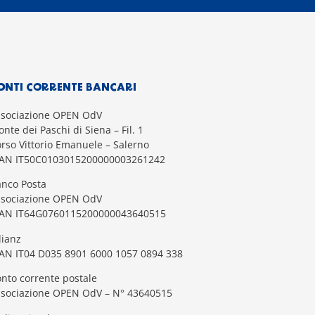
ONTI CORRENTE BANCARI
ssociazione OPEN OdV
nte dei Paschi di Siena – Fil. 1
rso Vittorio Emanuele – Salerno
BAN IT50C0103015200000003261242
nco Posta
ssociazione OPEN OdV
BAN IT64G0760115200000043640515
lianz
AN IT04 D035 8901 6000 1057 0894 338
nto corrente postale
ssociazione OPEN OdV – N° 43640515