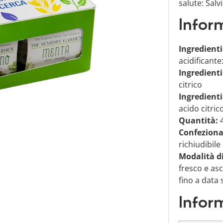
salute: Sal
Infor
Ingredient
acidificante
Ingredienti
citrico
Ingredient
acido citric
Quantità:
4
Confezion
richiudibile
Modalità d
fresco e asc
fino a data
Inform