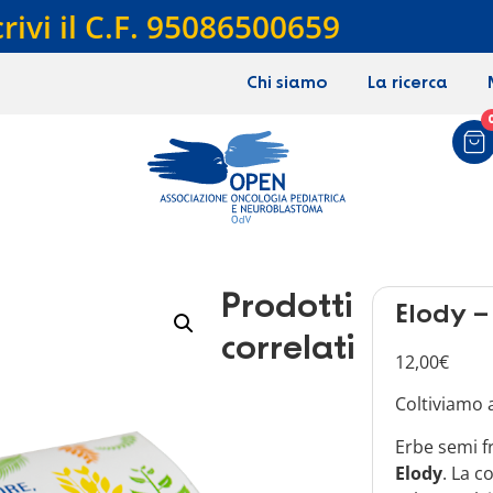
crivi il C.F. 95086500659
Chi siamo
La ricerca
Prodotti
Elody –
correlati
12,00
€
Coltiviamo 
Erbe semi f
Elody
. La c