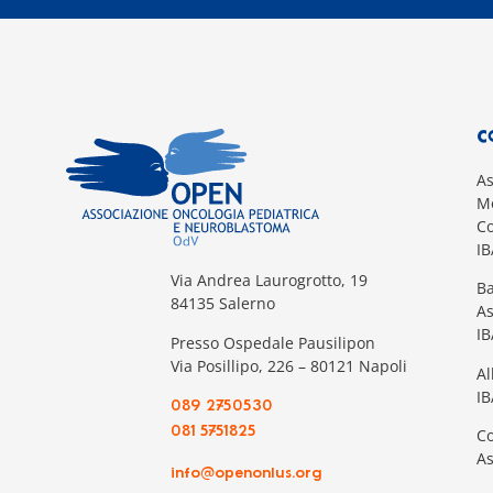
C
A
Mo
Co
I
Via Andrea Laurogrotto, 19
Ba
84135 Salerno
A
I
Presso Ospedale Pausilipon
Via Posillipo, 226 – 80121 Napoli
Al
IB
089 2750530
081 5751825
Co
A
info@openonlus.org