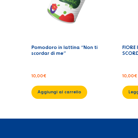
Pomodoro in lattina “Non ti
FIORE 
scordar di me”
SCORD
10,00
€
10,00
€
Aggiungi al carrello
Legg