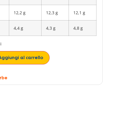
12,2 g
12,3 g
12,1 g
4,4 g
4,3 g
4,8 g
i
Aggiungi al carrello
Erbe