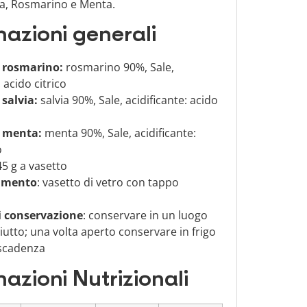
via, Rosmarino e Menta.
mazioni generali
i rosmarino:
rosmarino 90%, Sale,
: acido citrico
 salvia:
salvia 90%, Sale, acidificante: acido
i menta:
menta 90%, Sale, acidificante:
o
5 g a vasetto
amento
: vasetto di vetro con tappo
i conservazione
: conservare in un luogo
iutto; una volta aperto conservare in frigo
 scadenza
azioni Nutrizionali