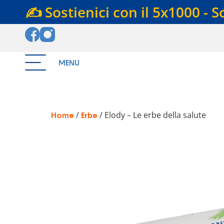
✍️ Sostienici con il 5x1000 - S
MENU
/
/ Elody – Le erbe della salute
Home
Erbe