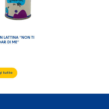
IN LATTINA “NON TI
AR DI ME”
i tutto