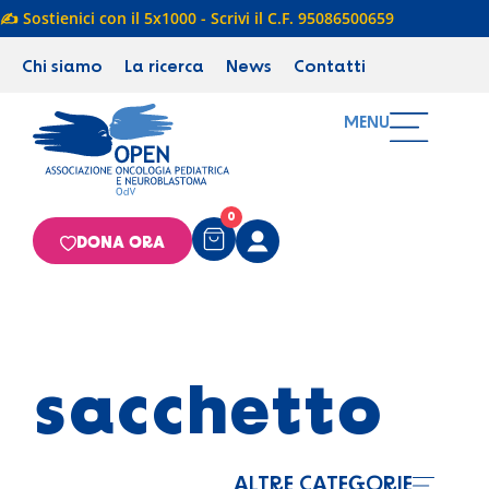
✍️ Sostienici con il 5x1000 - Scrivi il C.F. 95086500659
Chi siamo
La ricerca
News
Contatti
MENU
0
DONA ORA
sacchetto
ALTRE CATEGORIE