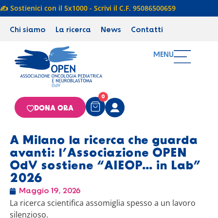
✍️ Sostienici con il 5x1000 - Scrivi il C.F. 95086500659
Chi siamo
La ricerca
News
Contatti
MENU
0
DONA ORA
A Milano la ricerca che guarda
avanti: l’Associazione OPEN
OdV sostiene “AIEOP… in Lab”
2026
Maggio 19, 2026
La ricerca scientifica assomiglia spesso a un lavoro
silenzioso.