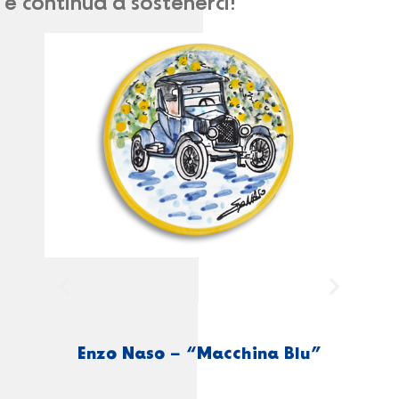
e continua a sostenerci!
Enzo Naso – “Macchina Blu”
En