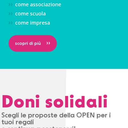
come associazione
come scuola
come impresa
>>
scopri di più
Doni solidali
Scegli le proposte della OPEN per i
tuoi regali