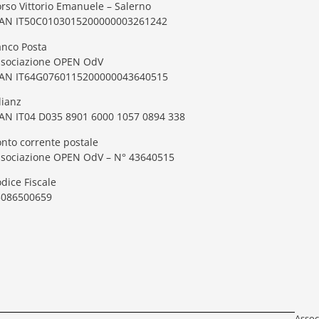
rso Vittorio Emanuele – Salerno
BAN IT50C0103015200000003261242
nco Posta
ssociazione OPEN OdV
BAN IT64G0760115200000043640515
lianz
AN IT04 D035 8901 6000 1057 0894 338
nto corrente postale
ssociazione OPEN OdV – N° 43640515
dice Fiscale
5086500659
Assoc