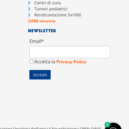
Centri di cura
Tumori pediatrici
Rendicontazione 5x1000
OPEN informa
NEWSLETTER
Email*
Accetta la
Privacy Policy
0
iazione Oncologia Pediatrica E Neuroblastoma OPEN OdV©