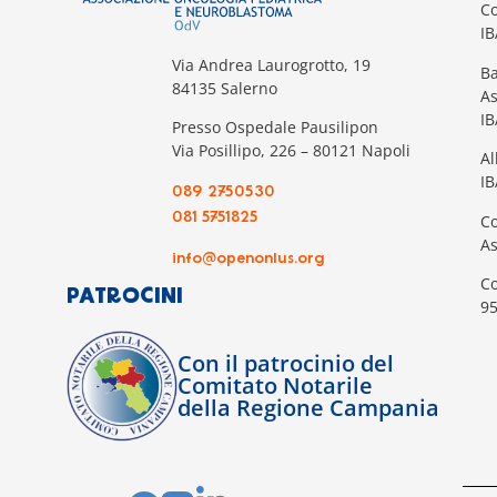
Co
I
Via Andrea Laurogrotto, 19
Ba
84135 Salerno
A
I
Presso Ospedale Pausilipon
Via Posillipo, 226 – 80121 Napoli
Al
IB
089 2750530
081 5751825
Co
A
info@openonlus.org
Co
PATROCINI
9
Con il patrocinio del
Comitato Notarile
della Regione Campania