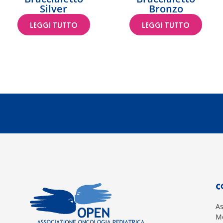
Silver
Bronzo
LEGGI TUTTO
LEGGI TUTTO
C
A
Mo