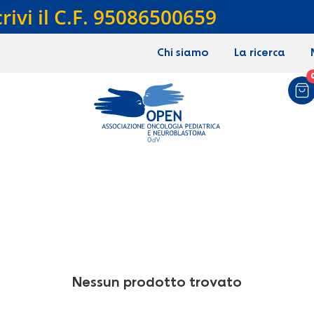
crivi il C.F. 95086500659
Chi siamo
La ricerca
Nessun prodotto trovato